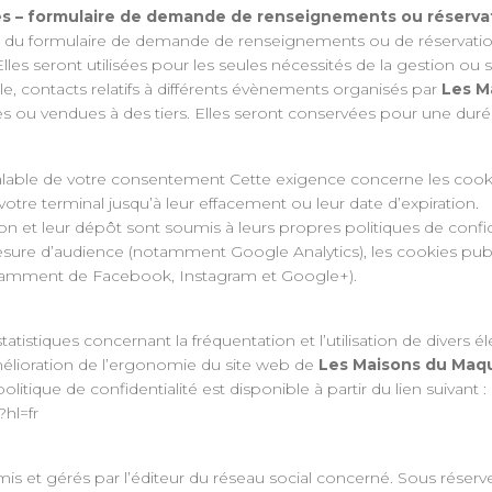
es – formulaire de demande de renseignements ou réservati
iais du formulaire de demande de renseignements ou de réservatio
 Elles seront utilisées pour les seules nécessités de la gestion ou
le, contacts relatifs à différents évènements organisés par
Les M
 ou vendues à des tiers. Elles seront conservées pour une duré
réalable de votre consentement Cette exigence concerne les cookie
otre terminal jusqu’à leur effacement ou leur date d’expiration.
ation et leur dépôt sont soumis à leurs propres politiques de confi
ure d’audience (notamment Google Analytics), les cookies public
otamment de Facebook, Instagram et Google+).
atistiques concernant la fréquentation et l’utilisation de dive
amélioration de l’ergonomie du site web de
Les Maisons du Maq
tique de confidentialité est disponible à partir du lien suivant :
?hl=fr
is et gérés par l’éditeur du réseau social concerné. Sous rése