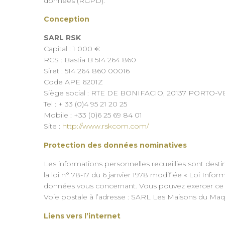
données (RGPD).
Conception
SARL RSK
Capital : 1 000 €
RCS : Bastia B 514 264 860
Siret : 514 264 860 00016
Code APE 6201Z
Siège social : RTE DE BONIFACIO, 20137 PORTO-
Tel : + 33 (0)4 95 21 20 25
Mobile : +33 (0)6 25 69 84 01
Site :
http://www.rskcom.com/
Protection des données nominatives
Les informations personnelles recueillies sont desti
la loi n° 78-17 du 6 janvier 1978 modifiée « Loi Info
données vous concernant. Vous pouvez exercer ce
Voie postale à l’adresse : SARL Les Maisons du Maq
Liens vers l’internet