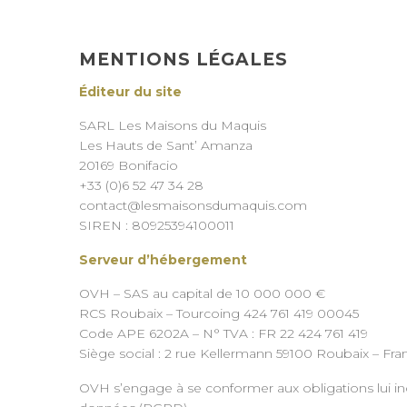
MENTIONS LÉGALES
Éditeur du site
SARL Les Maisons du Maquis
Les Hauts de Sant’ Amanza
20169 Bonifacio
+33 (0)6 52 47 34 28
contact@lesmaisonsdumaquis.com
SIREN : 80925394100011
Serveur d’hébergement
OVH – SAS au capital de 10 000 000 €
RCS Roubaix – Tourcoing 424 761 419 00045
Code APE 6202A – N° TVA : FR 22 424 761 419
Siège social : 2 rue Kellermann 59100 Roubaix – Fra
OVH s’engage à se conformer aux obligations lui in