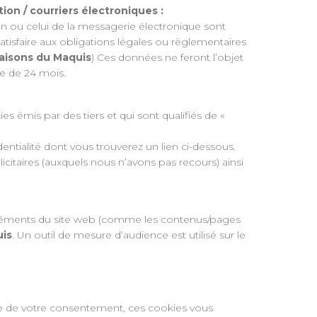
on / courriers électroniques :
n ou celui de la messagerie électronique sont
 satisfaire aux obligations légales ou règlementaires
aisons du Maquis
) Ces données ne feront l’objet
e de 24 mois.
s émis par des tiers et qui sont qualifiés de «
dentialité dont vous trouverez un lien ci-dessous.
itaires (auxquels nous n’avons pas recours) ainsi
rs éléments du site web (comme les contenus/pages
uis
. Un outil de mesure d’audience est utilisé sur le
rve de votre consentement, ces cookies vous