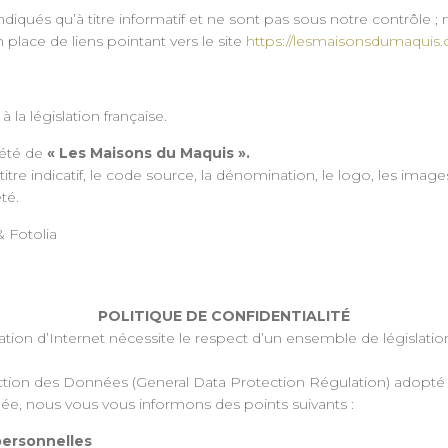
t indiqués qu’à titre informatif et ne sont pas sous notre contrôl
 place de liens pointant vers le site
https://lesmaisonsdumaqui
la législation française.
iété de
« Les Maisons du Maquis ».
tre indicatif, le code source, la dénomination, le logo, les imag
té.
& Fotolia
POLITIQUE DE
CONFIDENTIALITÉ
ation d’Internet nécessite le respect d’un ensemble de législations 
on des Données (General Data Protection Régulation) adopté par 
iée, nous vous vous informons des points suivants :
personnelles