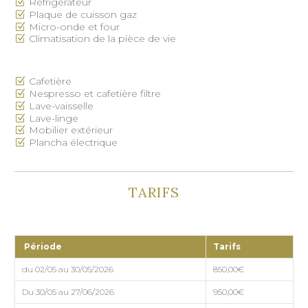
Réfrigérateur
Plaque de cuisson gaz
Micro-onde et four
Climatisation de la pièce de vie
Cafetière
Nespresso et cafetière filtre
Lave-vaisselle
Lave-linge
Mobilier extérieur
Plancha électrique
TARIFS
Période
Tarifs
du 02/05 au 30/05/2026
850,00€
Du 30/05 au 27/06/2026
950,00€